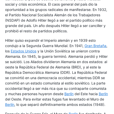
social y crisis económica. El caos general del país dio la
oportunidad a los grupos radicales de manifestarse. En 1932,
el Partido Nacional Socialista Alemán de los Trabajadores
(NSDAP) de Adolfo Hitler llegó a ser el partido político más
grande del país. Un año después Hitler llegó a ser canciller y
prohibió el resto de partidos políticos.
Hitler quiso expandir el Imperio alemán y en 1939 esto
condujo a la Segunda Guerra Mundial. En 1941,
Gran Bretaña
,
los
Estados Unidos
y la Unión Soviética se unieron contra
Alemania. En 1945, la guerra terminó. Alemania perdió y Hitler
se suicidó. Los Aliados dividieron Alemania en dos estados: al
oeste la República Federal de Alemania (BRD), y al este la
República Democrática Alemana (DDR). La República Federal
se convirtió en una democracia occidental, mientras DDR se
convirtió en un estado comunista al estilo soviético. La parte
occidental llegó a ser más rica que su contraparte comunista
y muchas personas huyeron desde
Berlín
del Este hacia
Berlín
del Oeste. Para evitar estas fugas fue levantado el Muro de
Berlín
, lo que separó definitivamente ambos estados (1948).
Después de la Guerra Fría, el Muro de
Berlín
fue derribado. A