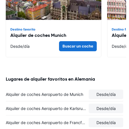
Destino favorito
Destino fa
Alquiler de coches Munich
Alquile
Desde
/día
Buscar un coche
Desde
/d
Lugares de alquiler favoritos en Alemania
Alquiler de coches Aeropuerto de Munich
Desde
/día
Alquiler de coches Aeropuerto de Karlsruhe
Desde
/día
Alquiler de coches Aeropuerto de Francfort
Desde
/día