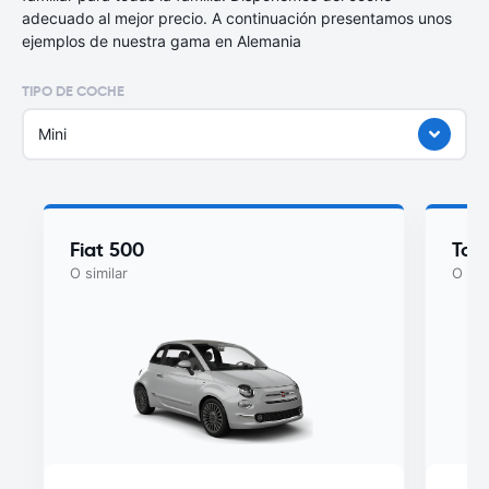
adecuado al mejor precio. A continuación presentamos unos
ejemplos de nuestra gama en Alemania
TIPO DE COCHE
Mini
Fiat 500
Toy
O similar
O sim