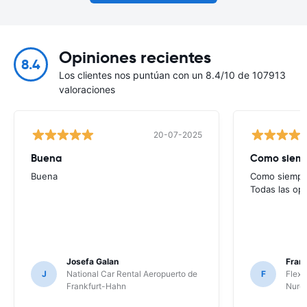
Opiniones recientes
8.4
Los clientes nos puntúan con un 8.4/10 de 107913
valoraciones
20-07-2025
Buena
Como siempr
Buena
Como siempre
Todas las op
Josefa Galan
Franc
J
National Car Rental Aeropuerto de
F
Flex 
Frankfurt-Hahn
Nure