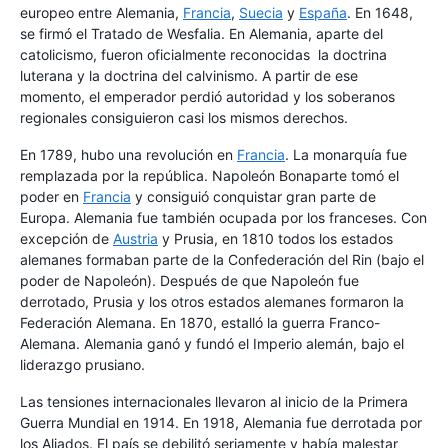
europeo entre Alemania,
Francia
,
Suecia
y
España
. En 1648,
se firmó el Tratado de Wesfalia. En Alemania, aparte del
catolicismo, fueron oficialmente reconocidas la doctrina
luterana y la doctrina del calvinismo. A partir de ese
momento, el emperador perdió autoridad y los soberanos
regionales consiguieron casi los mismos derechos.
En 1789, hubo una revolución en
Francia
. La monarquía fue
remplazada por la república. Napoleón Bonaparte tomó el
poder en
Francia
y consiguió conquistar gran parte de
Europa. Alemania fue también ocupada por los franceses. Con
excepción de
Austria
y Prusia, en 1810 todos los estados
alemanes formaban parte de la Confederación del Rin (bajo el
poder de Napoleón). Después de que Napoleón fue
derrotado, Prusia y los otros estados alemanes formaron la
Federación Alemana. En 1870, estalló la guerra Franco-
Alemana. Alemania ganó y fundó el Imperio alemán, bajo el
liderazgo prusiano.
Las tensiones internacionales llevaron al inicio de la Primera
Guerra Mundial en 1914. En 1918, Alemania fue derrotada por
los Aliados. El país se debilitó seriamente y había malestar