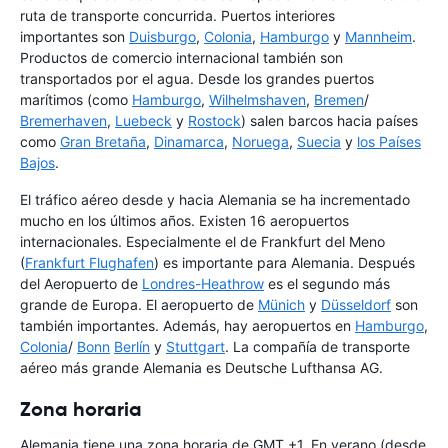
ruta de transporte concurrida. Puertos interiores
importantes son
Duisburgo
,
Colonia
,
Hamburgo
y
Mannheim
.
Productos de comercio internacional también son
transportados por el agua. Desde los grandes puertos
marítimos (como
Hamburgo
,
Wilhelmshaven
,
Bremen
/
Bremerhaven
,
Luebeck
y
Rostock
) salen barcos hacia países
como
Gran Bretaña
,
Dinamarca
,
Noruega
,
Suecia
y
los Países
Bajos
.
El tráfico aéreo desde y hacia Alemania se ha incrementado
mucho en los últimos años. Existen 16 aeropuertos
internacionales. Especialmente el de Frankfurt del Meno
(
Frankfurt Flughafen
) es importante para Alemania. Después
del Aeropuerto de
Londres-Heathrow
es el segundo más
grande de Europa. El aeropuerto de
Münich
y
Düsseldorf
son
también importantes. Además, hay aeropuertos en
Hamburgo
,
Colonia
/
Bonn
Berlín
y
Stuttgart
. La compañía de transporte
aéreo más grande Alemania es Deutsche Lufthansa AG.
Zona horaria
Alemania tiene una zona horaria de GMT +1. En verano (desde