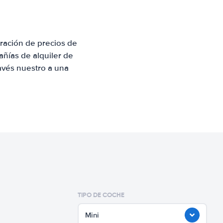
ración de precios de
ñías de alquiler de
avés nuestro a una
TIPO DE COCHE
Mini