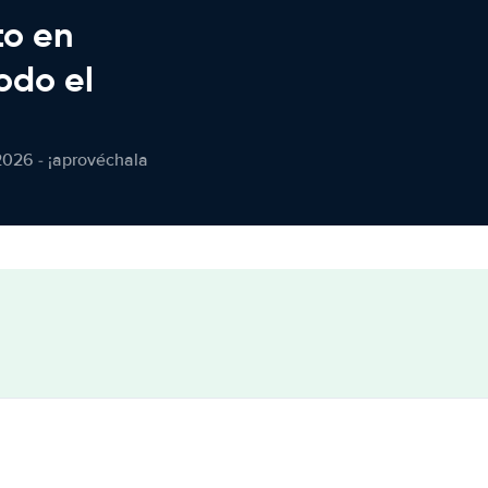
to en
odo el
2026 - ¡aprovéchala