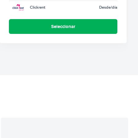
Clickrent
Desde
/día
Seleccionar