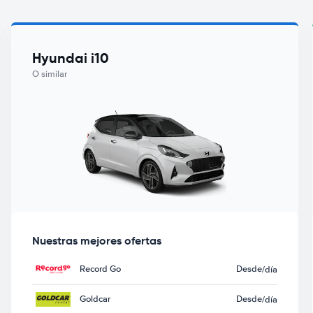
Hyundai i10
O similar
Nuestras mejores ofertas
Record Go
Desde
/día
Goldcar
Desde
/día