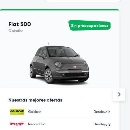
Fiat 500
Sin preocupaciones
O similar
Nuestras mejores ofertas
Goldcar
Desde
/día
Record Go
Desde
/día