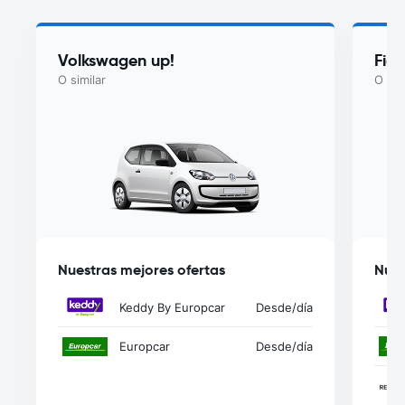
Volkswagen up!
Fiat
O similar
O sim
Nuestras mejores ofertas
Nues
Keddy By Europcar
Desde
/día
Europcar
Desde
/día