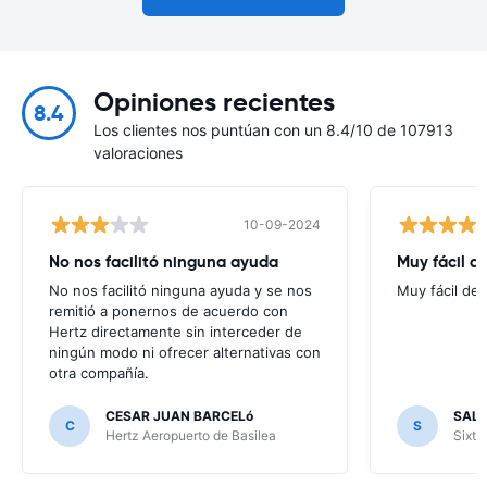
Opiniones recientes
8.4
Los clientes nos puntúan con un 8.4/10 de 107913
valoraciones
10-09-2024
No nos facilitó ninguna ayuda
Muy fácil d
No nos facilitó ninguna ayuda y se nos
Muy fácil de 
remitió a ponernos de acuerdo con
Hertz directamente sin interceder de
ningún modo ni ofrecer alternativas con
otra compañía.
CESAR JUAN BARCELó
SALV
C
S
Hertz Aeropuerto de Basilea
Sixt 