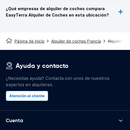
¿Qué empresas de alquiler de coches compara
EasyTerra Alquiler de Coches en esta ubicación?
Página de inicio
Alquiler de coches Francia
Alquiler de
Ayuda y contacto
¿Necesitas ayuda? Contacta con unos de nuestros
expertos en alquileres.
Atención al cliente
Cuenta