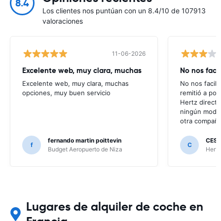
8.4
Los clientes nos puntúan con un 8.4/10 de 107913
valoraciones
11-06-2026
Excelente web, muy clara, muchas
No nos faci
Excelente web, muy clara, muchas
No nos facili
opciones, muy buen servicio
remitió a po
Hertz direct
ningún modo 
otra compañí
fernando martin poittevin
CESA
f
C
Budget Aeropuerto de Niza
Hertz
Lugares de alquiler de coche en