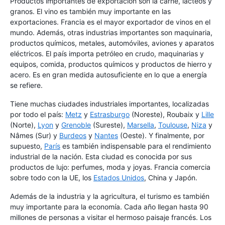
Productos importantes de exportación son la carne, lácteos y
granos. El vino es también muy importante en las
exportaciones. Francia es el mayor exportador de vinos en el
mundo. Además, otras industrias importantes son maquinaria,
productos químicos, metales, automóviles, aviones y aparatos
eléctricos. El país importa petróleo en crudo, maquinarias y
equipos, comida, productos químicos y productos de hierro y
acero. Es en gran medida autosuficiente en lo que a energía
se refiere.
Tiene muchas ciudades industriales importantes, localizadas
por todo el país:
Metz
y
Estrasburgo
(Noreste), Roubaix y
Lille
(Norte),
Lyon
y
Grenoble
(Sureste),
Marsella
,
Toulouse
,
Niza
y
Nâmes (Sur) y
Burdeos
y
Nantes
(Oeste). Y finalmente, por
supuesto,
París
es también indispensable para el rendimiento
industrial de la nación. Esta ciudad es conocida por sus
productos de lujo: perfumes, moda y joyas. Francia comercia
sobre todo con la UE, los
Estados Unidos
, China y Japón.
Además de la industria y la agricultura, el turismo es también
muy importante para la economía. Cada año llegan hasta 90
millones de personas a visitar el hermoso paisaje francés. Los