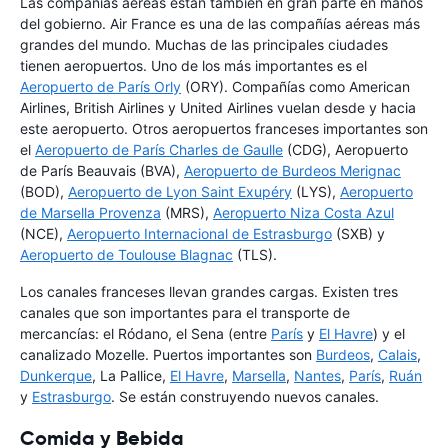
Las compañías aéreas están también en gran parte en manos
del gobierno. Air France es una de las compañías aéreas más
grandes del mundo. Muchas de las principales ciudades
tienen aeropuertos. Uno de los más importantes es el
Aeropuerto de París Orly
(ORY). Compañías como American
Airlines, British Airlines y United Airlines vuelan desde y hacia
este aeropuerto. Otros aeropuertos franceses importantes son
el
Aeropuerto de París Charles de Gaulle
(CDG), Aeropuerto
de París Beauvais (BVA),
Aeropuerto de Burdeos Merignac
(BOD),
Aeropuerto de Lyon Saint Exupéry
(LYS),
Aeropuerto
de Marsella Provenza
(MRS),
Aeropuerto Niza Costa Azul
(NCE),
Aeropuerto Internacional de Estrasburgo
(SXB) y
Aeropuerto de Toulouse Blagnac
(TLS).
Los canales franceses llevan grandes cargas. Existen tres
canales que son importantes para el transporte de
mercancías: el Ródano, el Sena (entre
París
y
El Havre
) y el
canalizado Mozelle. Puertos importantes son
Burdeos
,
Calais
,
Dunkerque
, La Pallice,
El Havre
,
Marsella
,
Nantes
,
París
,
Ruán
y
Estrasburgo
. Se están construyendo nuevos canales.
Comida y Bebida