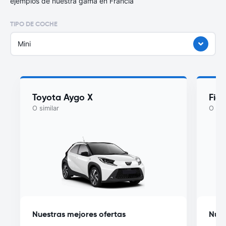
ejemplos de nuestra gama en Francia
TIPO DE COCHE
Mini
Toyota Aygo X
Fiat
O similar
O sim
Nuestras mejores ofertas
Nues