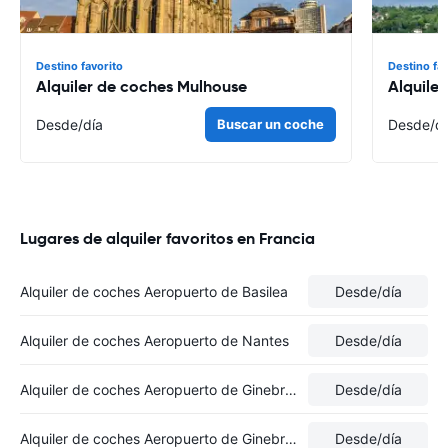
Destino favorito
Destino fa
Alquiler de coches Mulhouse
Alquile
Desde
/día
Buscar un coche
Desde
/d
Lugares de alquiler favoritos en Francia
Alquiler de coches Aeropuerto de Basilea
Desde
/día
Alquiler de coches Aeropuerto de Nantes
Desde
/día
Alquiler de coches Aeropuerto de Ginebra (Suiza)
Desde
/día
Alquiler de coches Aeropuerto de Ginebra (Francia)
Desde
/día