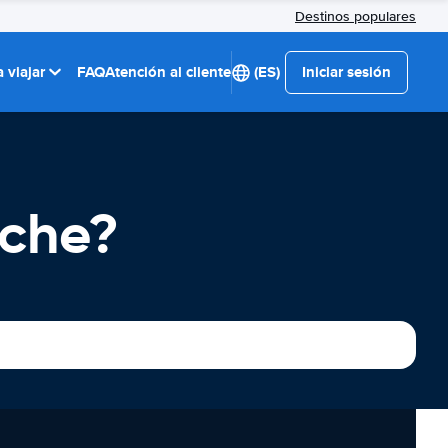
Destinos populares
 viajar
FAQ
Atención al cliente
(ES)
Iniciar sesión
oche?