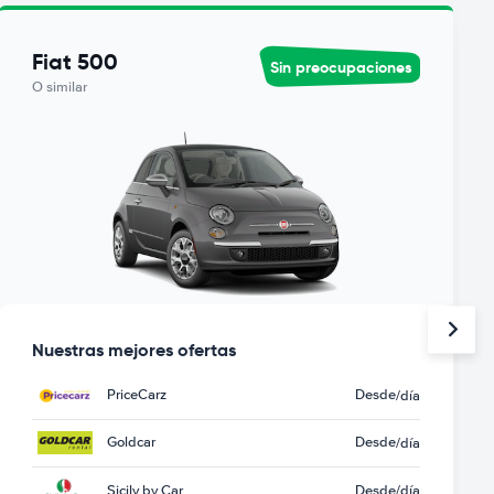
Fiat 500
Sin preocupaciones
O similar
Nuestras mejores ofertas
PriceCarz
Desde
/día
Goldcar
Desde
/día
Sicily by Car
Desde
/día