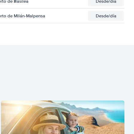
rto de Basilea
Desde
/día
erto de Milán-Malpensa
Desde
/día