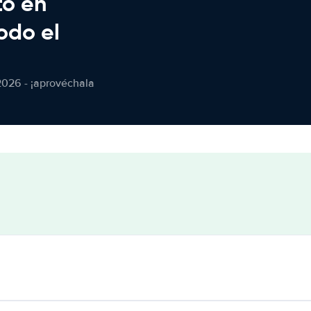
to en
odo el
2026 - ¡aprovéchala