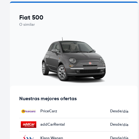
Fiat 500
O similar
Nuestras mejores ofertas
PriceCarz
Desde
/día
addCarRental
Desde
/día
Klass Wagen
Desde
/día