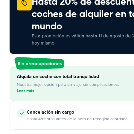
Hasta 20% de descuen
coches de alquiler en t
mundo
Esta promoción es válida hasta 11 de agosto de 
hoy mismo!
Sin preocupaciones
Alquila un coche con total tranquilidad
Nuestra mejor opción para un viaje sin complicaciones.
Leer más
Cancelación
sin cargo
Hasta 48 horas antes de la hora de recogida acordada