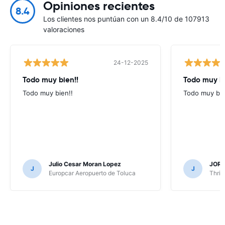
Opiniones recientes
8.4
Los clientes nos puntúan con un 8.4/10 de 107913
valoraciones
24-12-2025
Todo muy bien!!
Todo muy b
Todo muy bien!!
Todo muy bi
Julio Cesar Moran Lopez
JORG
J
J
Europcar Aeropuerto de Toluca
Thrif