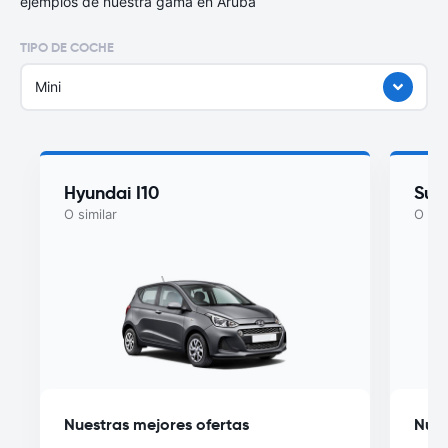
ejemplos de nuestra gama en Aruba
TIPO DE COCHE
Mini
Hyundai I10
Suzu
O similar
O sim
Nuestras mejores ofertas
Nues