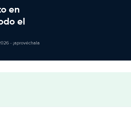
to en
odo el
2026 - ¡aprovéchala