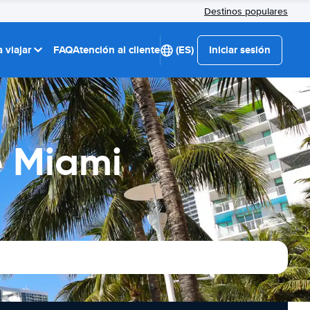
Destinos populares
 viajar
FAQ
Atención al cliente
(ES)
Iniciar sesión
e Miami