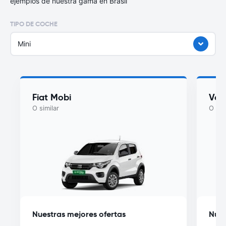
ejemplos de nuestra gama en Brasil
TIPO DE COCHE
Mini
Fiat Mobi
Vol
O similar
O sim
Nuestras mejores ofertas
Nues