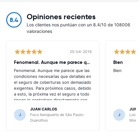
Opiniones recientes
8.4
Los clientes nos puntúan con un 8.4/10 de 108006
valoraciones
25-04-2019
Fenomenal. Aunque me parece que
Bien
Fenomenal. Aunque me parece que las
Bien
condiciones necesarias que detallais en
el seguro de coberturas son demasiado
exigentes. Para próximos casos, debido
a esto, la próxima vez el seguro a todo
riesgo lo contratare directamente con
la alquiladora.
JUAN CARLOS
JUN
J
Foco Aeropuerto de São Paulo-
J
Local
Guarulhos
Mont