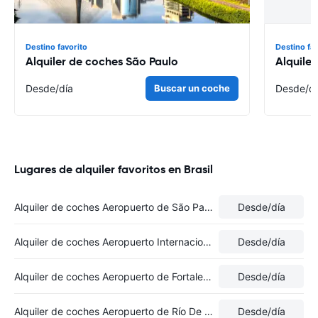
Destino favorito
Destino fa
Alquiler de coches São Paulo
Alquile
Desde
/día
Buscar un coche
Desde
/d
Lugares de alquiler favoritos en Brasil
Alquiler de coches Aeropuerto de São Paulo-Guarulhos
Desde
/día
Alquiler de coches Aeropuerto Internacional de Natal-Augusto Severo
Desde
/día
Alquiler de coches Aeropuerto de Fortaleza
Desde
/día
Alquiler de coches Aeropuerto de Río De Janeiro
Desde
/día