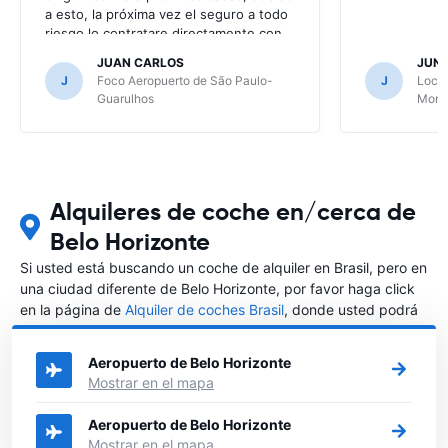
a esto, la próxima vez el seguro a todo
riesgo lo contratare directamente con
la alquiladora.
JUAN CARLOS
JUN
J
Foco Aeropuerto de São Paulo-
J
Local
Guarulhos
Mont
Alquileres de coche en/cerca de
Belo Horizonte
Si usted está buscando un coche de alquiler en Brasil, pero en
una ciudad diferente de Belo Horizonte, por favor haga click
en la página de
Alquiler de coches Brasil
, donde usted podrá
elegir en qué ciudad de Brasil desea alquilar un coche.
Aeropuerto de Belo Horizonte
Mostrar en el mapa
Aeropuerto de Belo Horizonte
Mostrar en el mapa