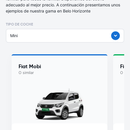
adecuado al mejor precio. A continuación presentamos unos
ejemplos de nuestra gama en Belo Horizonte
TIPO DE COCHE
Mini
Fiat Mobi
Fia
O similar
O sim