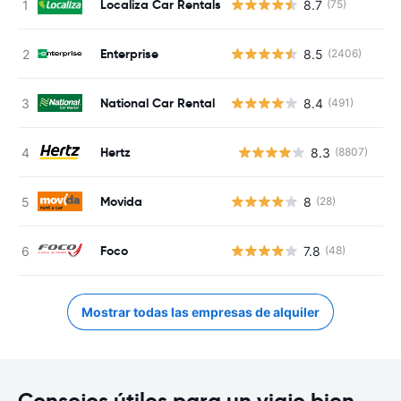
Localiza Car Rentals
8.7
(75)
Enterprise
8.5
(2406)
National Car Rental
8.4
(491)
Hertz
8.3
(8807)
N
Movida
8
(28)
Foco
7.8
(48)
Mostrar todas las empresas de alquiler