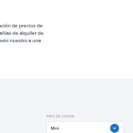
ación de precios de
ñías de alquiler de
avés nuestro a una
TIPO DE COCHE
Mini