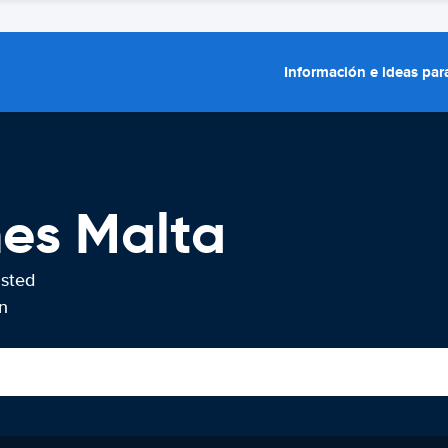
Información e ideas para
hes Malta
usted
n