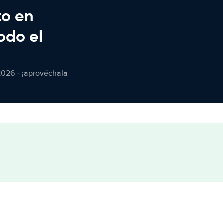
to en
odo el
2026 - ¡aprovéchala