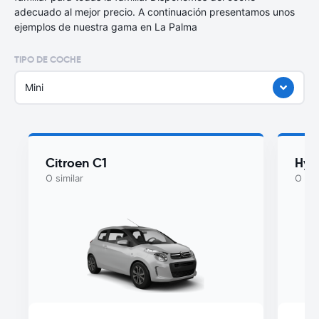
adecuado al mejor precio. A continuación presentamos unos
ejemplos de nuestra gama en La Palma
TIPO DE COCHE
Mini
Citroen C1
Hyu
O similar
O sim