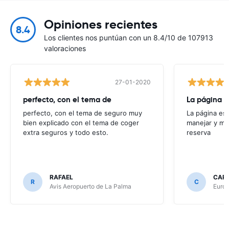
Opiniones recientes
8.4
Los clientes nos puntúan con un 8.4/10 de 107913
valoraciones
27-01-2020
perfecto, con el tema de
perfecto, con el tema de seguro muy
La página es 
bien explicado con el tema de coger
manejar y me r
extra seguros y todo esto.
reserva
RAFAEL
CAR
R
C
Avis Aeropuerto de La Palma
Europ