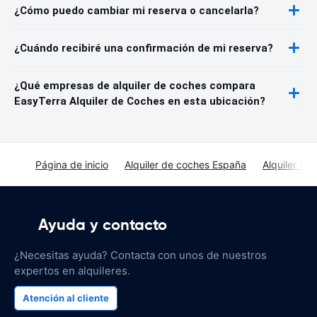
¿Cómo puedo cambiar mi reserva o cancelarla?
¿Cuándo recibiré una confirmación de mi reserva?
¿Qué empresas de alquiler de coches compara
EasyTerra Alquiler de Coches en esta ubicación?
Página de inicio
Alquiler de coches España
Alquiler de
Ayuda y contacto
¿Necesitas ayuda? Contacta con unos de nuestros
expertos en alquileres.
Atención al cliente