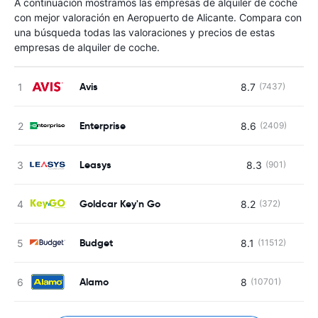
A continuación mostramos las empresas de alquiler de coche
con mejor valoración en Aeropuerto de Alicante. Compara con
una búsqueda todas las valoraciones y precios de estas
empresas de alquiler de coche.
Avis
8.7
(7437)
Enterprise
8.6
(2409)
Leasys
8.3
(901)
N
Goldcar Key'n Go
8.2
(372)
Budget
8.1
(11512)
Alamo
8
(10701)