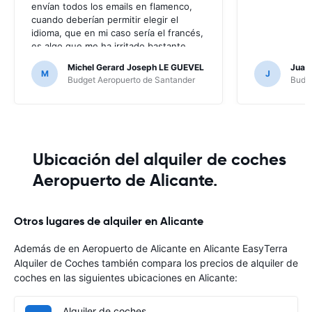
envían todos los emails en flamenco,
cuando deberían permitir elegir el
idioma, que en mi caso sería el francés,
es algo que me ha irritado bastante
puesto que no entendía nada de los
Michel Gerard Joseph LE GUEVEL
Juan
mensajes que me enviaban; por suerte
M
J
Budget Aeropuerto de Santander
Budge
no ha hecho falta, al no haber ningún
problema, pero en caso contrario...
Ubicación del alquiler de coches
Aeropuerto de Alicante.
Otros lugares de alquiler en Alicante
Además de en Aeropuerto de Alicante en Alicante EasyTerra
Alquiler de Coches también compara los precios de alquiler de
coches en las siguientes ubicaciones en Alicante:
Alquiler de coches