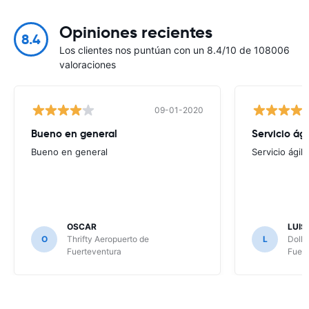
Opiniones recientes
8.4
Los clientes nos puntúan con un 8.4/10 de 108006
valoraciones
09-01-2020
Bueno en general
Servicio ági
Bueno en general
Servicio ágil 
OSCAR
LUIS
O
Thrifty Aeropuerto de
L
Dolla
Fuerteventura
Fuert