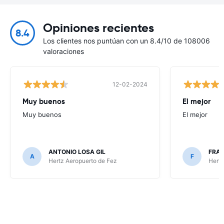
Opiniones recientes
8.4
Los clientes nos puntúan con un 8.4/10 de 108006
valoraciones
12-02-2024
Muy buenos
El mejor
Muy buenos
El mejor
ANTONIO LOSA GIL
FRA
A
F
Hertz Aeropuerto de Fez
Hertz