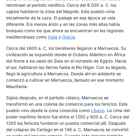
retrotraen al período neolítico. Cerca del 8.000 a. C. los
capios habitaron la zona del Magreb. Este pueblo vivía
inicialmente de la caza. El paisaje en esa época se veía
diferente. Era menos árido y en las zonas más altas había
bosques como los que ahora se encuentran en las regiones
mediterráneas como
Italia
y
Grecia
.
Cerca del 2400 a. C. los bereberes llegaron a Marruecos. Su
civilización se expandió desde el Océano Atlántico en África
del Norte a los oasis de Siwa en el noroeste de Egipto. Hacia
el sur, habitaron las tierras hasta el Río Níger. Con su llegada,
llegó la agricultura a Marruecos. Desde ahí en adelante se
comenzó a cultivar en Marruecos, llamado en ese momento
Mauritania.
Siglos después, en el período clásico, Marruecos se
transformó en una colonia de comercio para los fenicios. Este
pueblo vino desde la zona conocida como
Líbano
. La cima del
poder marítimo fenicio fue entre el 1200 y 800 a. C. Cerca del
1200 los fenicios fundaron un puesto comercial allí. Después
del colapso de Cartago en el 146 a. C. Marruecos se convirtió
en parte del Imperio romano. Cuando este imperio también