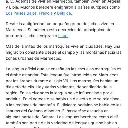
a. C. Además de vivir en Marruecos, también viven en Argelia
y Libia. Muchos berebere emigraron a países europeos como
Los Países Bajos
,
Francia
y
Bélgica
.
Desde la antigüedad, un pequeño grupo de judíos vive en
Marruecos. Su número está decreciendo, principalmente
porque los judíos emigran a
Israel
.
Más de la mitad de los marroquíes vive en ciudades. Hay una
migración constante desde el campo y las montañas hacia las
zonas urbanas de Marruecos.
La lengua oficial que se enseña en las escuelas marroquíes es
el árabe estándar. Esta lengua fue introducida en Marruecos
por los árabes durante el siglo VII. Los marroquíes hablan un
dialecto de ella. Hay varias variantes, dependiendo de la
región. En las ciudades la lengua se ve influenciada por el
andaluz. En el noroeste se habla un dialecto que se relaciona
a las regiones de montaña. El dialecto beduino se habla en las
llanuras del Océano Atlántico. El
hassani
se escucha en
algunas partes del Sahara. Las lenguas berebere como el rif
también son parte de la variedad de lenguas que se hablan