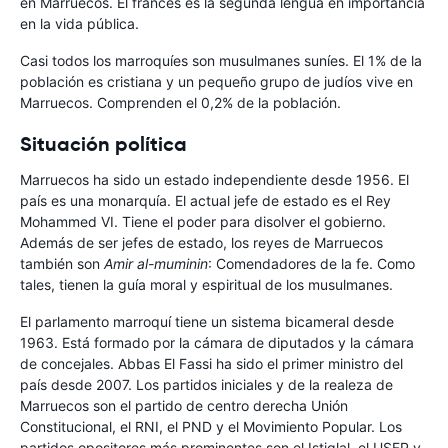
en Marruecos. El francés es la segunda lengua en importancia
en la vida pública.
Casi todos los marroquíes son musulmanes suníes. El 1% de la
población es cristiana y un pequeño grupo de judíos vive en
Marruecos. Comprenden el 0,2% de la población.
Situación política
Marruecos ha sido un estado independiente desde 1956. El
país es una monarquía. El actual jefe de estado es el Rey
Mohammed VI. Tiene el poder para disolver el gobierno.
Además de ser jefes de estado, los reyes de Marruecos
también son
Amir al-muminin
: Comendadores de la fe. Como
tales, tienen la guía moral y espiritual de los musulmanes.
El parlamento marroquí tiene un sistema bicameral desde
1963. Está formado por la cámara de diputados y la cámara
de concejales. Abbas El Fassi ha sido el primer ministro del
país desde 2007. Los partidos iniciales y de la realeza de
Marruecos son el partido de centro derecha Unión
Constitucional, el RNI, el PND y el Movimiento Popular. Los
partidos opositores más prominentes son el Istiqlal, el USFP y