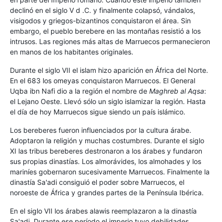
declinó en el siglo V d .C. y finalmente colapsó, vándalos,
visigodos y griegos-bizantinos conquistaron el área. Sin
embargo, el pueblo berebere en las montañas resistió a los
intrusos. Las regiones más altas de Marruecos permanecieron
en manos de los habitantes originales.
Durante el siglo VII el islam hizo aparición en África del Norte.
En el 683 los omeyas conquistaron Marruecos. El General
Uqba ibn Nafi dio a la región el nombre de
Maghreb al Aqsa
:
el Lejano Oeste. Llevó sólo un siglo islamizar la región. Hasta
el día de hoy Marruecos sigue siendo un país islámico.
Los bereberes fueron influenciados por la cultura árabe.
Adoptaron la religión y muchas costumbres. Durante el siglo
XI las tribus bereberes destronaron a los árabes y fundaron
sus propias dinastías. Los almorávides, los almohades y los
mariníes gobernaron sucesivamente Marruecos. Finalmente la
dinastía Sa'adi consiguió el poder sobre Marruecos, el
noroeste de África y grandes partes de la Península Ibérica.
En el siglo VII los árabes alawis reemplazaron a la dinastía
Sa'adi. Durante ese período el imperio tuvo debilidades