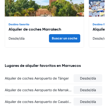
Destino favorito
Destino fa
Alquiler de coches Marrakech
Alquile
Desde
/día
Buscar un coche
Desde
/d
Lugares de alquiler favoritos en Marruecos
Alquiler de coches Aeropuerto de Tánger
Desde
/día
Alquiler de coches Aeropuerto de Marrakech
Desde
/día
Alquiler de coches Aeropuerto de Casablanca-Mohammed V
Desde
/día