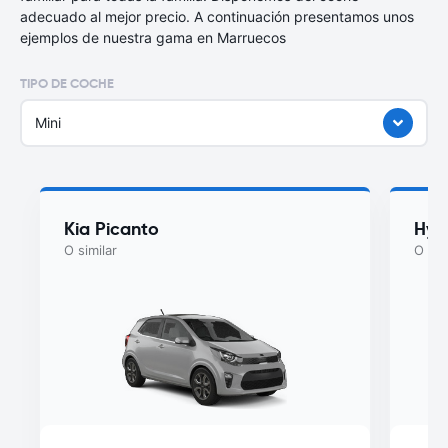
adecuado al mejor precio. A continuación presentamos unos
ejemplos de nuestra gama en Marruecos
TIPO DE COCHE
Mini
Kia Picanto
Hyu
O similar
O sim