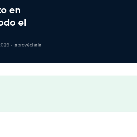
to en
odo el
2026 - ¡aprovéchala