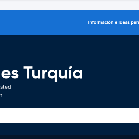
Información e ideas para
hes Turquía
usted
n