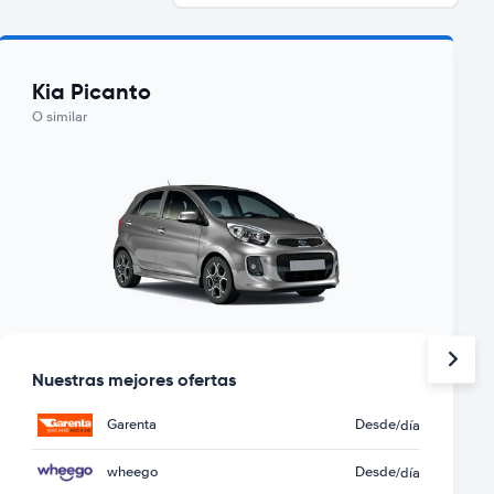
Kia Picanto
O similar
Nuestras mejores ofertas
Garenta
Desde
/día
wheego
Desde
/día