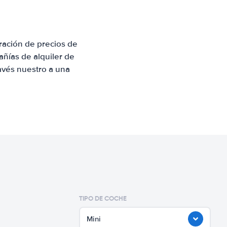
ración de precios de
ñías de alquiler de
avés nuestro a una
TIPO DE COCHE
Mini