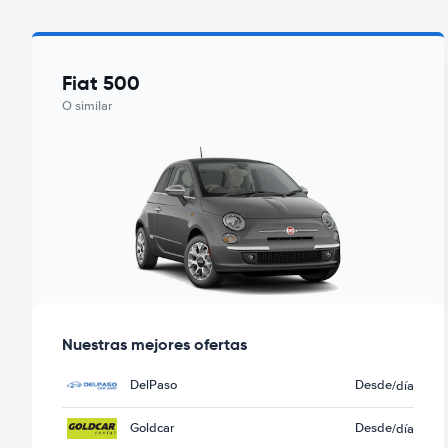
Fiat 500
O similar
Nuestras mejores ofertas
DelPaso
Desde
/día
Goldcar
Desde
/día