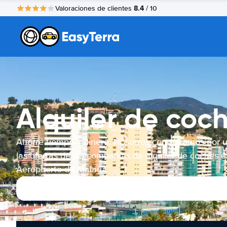
8.4
Valoraciones de clientes
/ 10
Alquiler de co
Ahorre tiempo y dinero. Nosotros comparamos por 
las ofertas de las compañías de alquiler de coches e
Aeropuerto de Málaga.