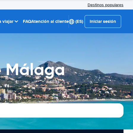
Destinos populares
 viajar
FAQ
Atención al cliente
(ES)
Iniciar sesión
e Málaga