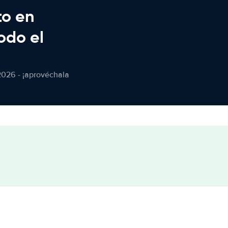
to en
odo el
2026 - ¡aprovéchala