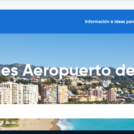
Información e ideas para
ches Aeropuerto d
usted
n