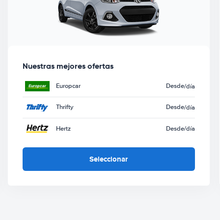
Nuestras mejores ofertas
Europcar
Desde
/día
Thrifty
Desde
/día
Hertz
Desde
/día
Seleccionar