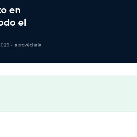
to en
odo el
2026 - ¡aprovéchala