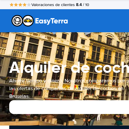
8.4
Valoraciones de clientes
/ 10
Alquiler de coc
Ahorre tiempo y dinero. Nosotros comparamos por 
las ofertas de compañías de alquiler de coches en
Bruselas.