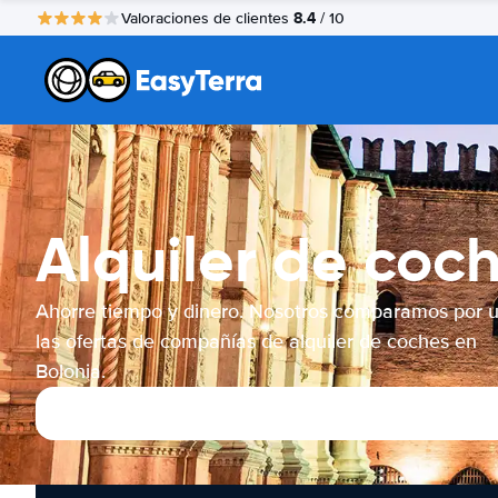
8.4
Valoraciones de clientes
/ 10
Alquiler de coc
Ahorre tiempo y dinero. Nosotros comparamos por 
las ofertas de compañías de alquiler de coches en
Bolonia.