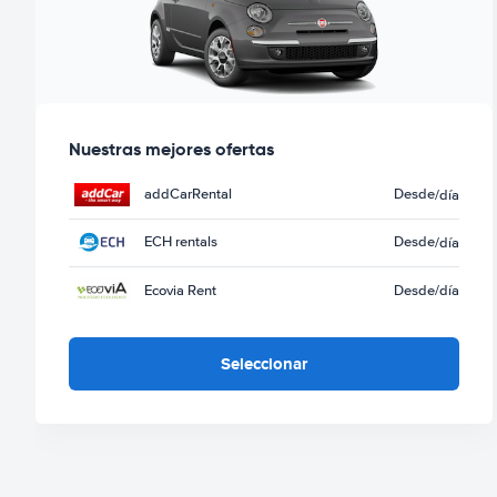
Nuestras mejores ofertas
addCarRental
Desde
/día
ECH rentals
Desde
/día
Ecovia Rent
Desde
/día
Seleccionar