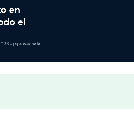
to en
odo el
2026 - ¡aprovéchala