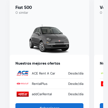
Fiat 500
Vol
O similar
O sim
Nuestras mejores ofertas
Nues
ACE Rent A Car
Desde
/día
RentalPlus
Desde
/día
addCarRental
Desde
/día