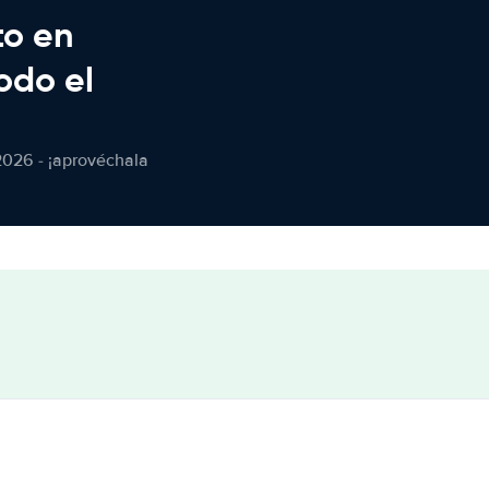
to en
odo el
2026 - ¡aprovéchala