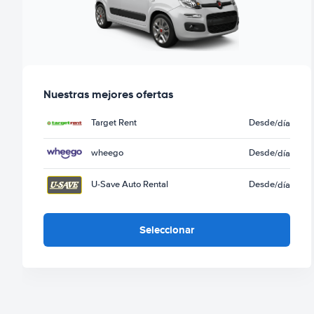
Nuestras mejores ofertas
Target Rent
Desde
/día
wheego
Desde
/día
U-Save Auto Rental
Desde
/día
Seleccionar