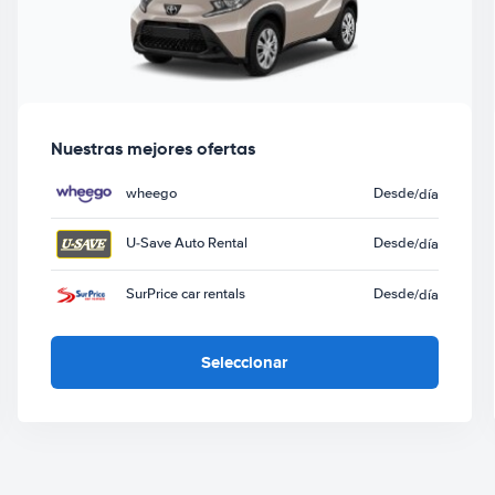
Nuestras mejores ofertas
wheego
Desde
/día
U-Save Auto Rental
Desde
/día
SurPrice car rentals
Desde
/día
Seleccionar