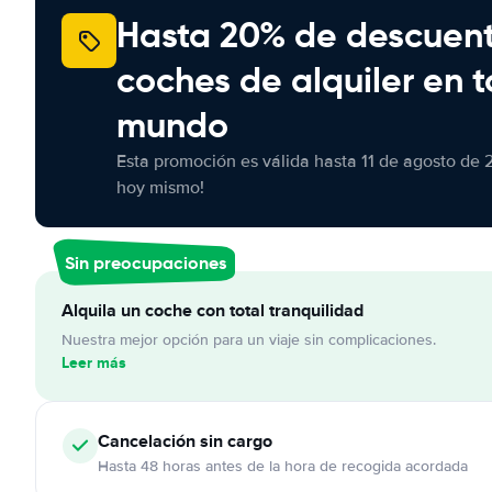
Hasta 20% de descuen
coches de alquiler en t
mundo
Esta promoción es válida hasta 11 de agosto de 
hoy mismo!
Sin preocupaciones
Alquila un coche con total tranquilidad
Nuestra mejor opción para un viaje sin complicaciones.
Leer más
Cancelación
sin cargo
Hasta 48 horas antes de la hora de recogida acordada