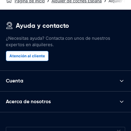
Página de inicio
Alquiler de coches España
Alquiler de
Ayuda y contacto
¿Necesitas ayuda? Contacta con unos de nuestros
expertos en alquileres.
Atención al cliente
Cuenta
Acerca de nosotros