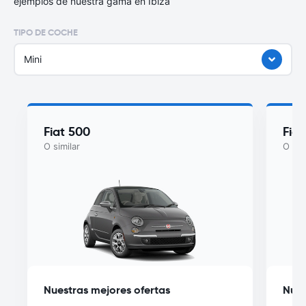
ejemplos de nuestra gama en Ibiza
TIPO DE COCHE
Mini
Fiat 500
Fia
O similar
O sim
Nuestras mejores ofertas
Nues