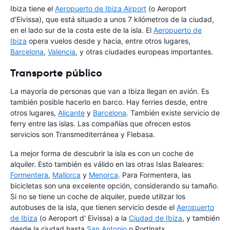
Ibiza tiene el
Aeropuerto de Ibiza Airport
(o Aeroport
d'Eivissa), que está situado a unos 7 kilómetros de la ciudad,
en el lado sur de la costa este de la isla. El
Aeropuerto de
Ibiza
opera vuelos desde y hacia, entre otros lugares,
Barcelona
,
Valencia
, y otras ciudades europeas importantes.
Transporte público
La mayoría de personas que van a Ibiza llegan en avión. Es
también posible hacerlo en barco. Hay ferries desde, entre
otros lugares,
Alicante
y
Barcelona
. También existe servicio de
ferry entre las islas. Las compañías que ofrecen estos
servicios son Transmediterránea y Flebasa.
La mejor forma de descubrir la isla es con un coche de
alquiler. Esto también es válido en las otras Islas Baleares:
Formentera
,
Mallorca
y
Menorca
. Para Formentera, las
bicicletas son una excelente opción, considerando su tamaño.
Si no se tiene un coche de alquiler, puede utilizar los
autobuses de la isla, que tienen servicio desde el
Aeropuerto
de Ibiza
(o Aeroport d' Eivissa) a la
Ciudad de Ibiza
, y también
desde la ciudad hasta
San Antonio
o Portinatx.