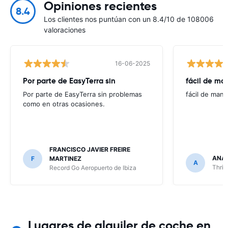
Opiniones recientes
8.4
Los clientes nos puntúan con un 8.4/10 de 108006
valoraciones
16-06-2025
Por parte de EasyTerra sin
fácil de ma
Por parte de EasyTerra sin problemas
fácil de mane
como en otras ocasiones.
FRANCISCO JAVIER FREIRE
ANA
F
MARTINEZ
A
Thrif
Record Go Aeropuerto de Ibiza
Lugares de alquiler de coche en