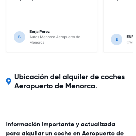
Borja Perez
ENRI
B
Autos Menorca Aeropuerto de
E
Owne
Menorca
Ubicación del alquiler de coches
Aeropuerto de Menorca.
Información importante y actualizada
para alquilar un coche en Aeropuerto de