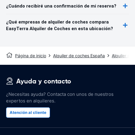
¿Cuándo recibiré una confirmación de mi reserva?
¿Qué empresas de alquiler de coches compara
EasyTerra Alquiler de Coches en esta ubicación?
Página de inicio
Alquiler de coches España
Alquiler de
Ayuda y contacto
¿Necesitas ayuda? Contacta con unos de nuestros
expertos en alquileres.
Atención al cliente