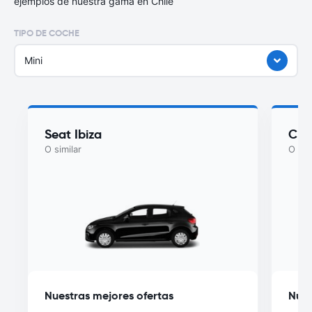
ejemplos de nuestra gama en Chile
TIPO DE COCHE
Mini
Seat Ibiza
Che
O similar
O sim
Nuestras mejores ofertas
Nues