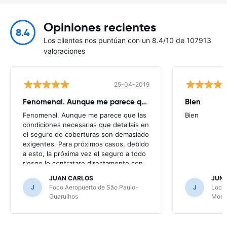
Opiniones recientes
8.4
Los clientes nos puntúan con un 8.4/10 de 107913
valoraciones
25-04-2019
Fenomenal. Aunque me parece que
Bien
Fenomenal. Aunque me parece que las
Bien
condiciones necesarias que detallais en
el seguro de coberturas son demasiado
exigentes. Para próximos casos, debido
a esto, la próxima vez el seguro a todo
riesgo lo contratare directamente con
la alquiladora.
JUAN CARLOS
JUN
J
Foco Aeropuerto de São Paulo-
J
Local
Guarulhos
Mont