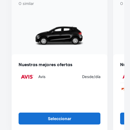
O similar
O sim
Nuestras mejores ofertas
Nues
Avis
Desde
/día
Seleccionar