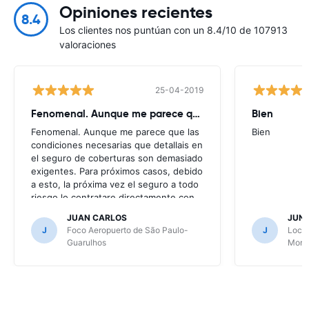
Opiniones recientes
8.4
Los clientes nos puntúan con un 8.4/10 de 107913
valoraciones
25-04-2019
Fenomenal. Aunque me parece que
Bien
Fenomenal. Aunque me parece que las
Bien
condiciones necesarias que detallais en
el seguro de coberturas son demasiado
exigentes. Para próximos casos, debido
a esto, la próxima vez el seguro a todo
riesgo lo contratare directamente con
la alquiladora.
JUAN CARLOS
JUN
J
Foco Aeropuerto de São Paulo-
J
Local
Guarulhos
Mont