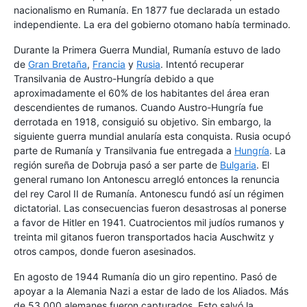
nacionalismo en Rumanía. En 1877 fue declarada un estado
independiente. La era del gobierno otomano había terminado.
Durante la Primera Guerra Mundial, Rumanía estuvo de lado
de
Gran Bretaña
,
Francia
y
Rusia
. Intentó recuperar
Transilvania de Austro-Hungría debido a que
aproximadamente el 60% de los habitantes del área eran
descendientes de rumanos. Cuando Austro-Hungría fue
derrotada en 1918, consiguió su objetivo. Sin embargo, la
siguiente guerra mundial anularía esta conquista. Rusia ocupó
parte de Rumanía y Transilvania fue entregada a
Hungría
. La
región sureña de Dobruja pasó a ser parte de
Bulgaria
. El
general rumano Ion Antonescu arregló entonces la renuncia
del rey Carol II de Rumanía. Antonescu fundó así un régimen
dictatorial. Las consecuencias fueron desastrosas al ponerse
a favor de Hitler en 1941. Cuatrocientos mil judíos rumanos y
treinta mil gitanos fueron transportados hacia Auschwitz y
otros campos, donde fueron asesinados.
En agosto de 1944 Rumanía dio un giro repentino. Pasó de
apoyar a la Alemania Nazi a estar de lado de los Aliados. Más
de 53.000 alemanes fueron capturados. Esto salvó la