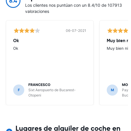
8.4
Los clientes nos puntúan con un 8.4/10 de 107913
valoraciones
06-07-2021
Ok
Muy bien n
Ok
Muy bien nin
FRANCESCO
MON
F
Sixt Aeropuerto de Bucarest-
M
Payle
Otopeni
Buca
Lugares de alquiler de coche en