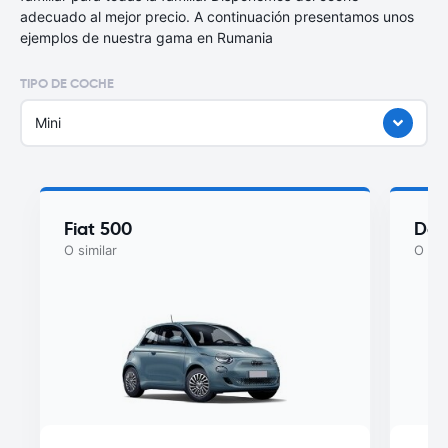
adecuado al mejor precio. A continuación presentamos unos
ejemplos de nuestra gama en Rumania
TIPO DE COCHE
Mini
Fiat 500
Dac
O similar
O sim