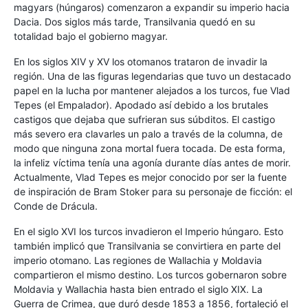
magyars (húngaros) comenzaron a expandir su imperio hacia
Dacia. Dos siglos más tarde, Transilvania quedó en su
totalidad bajo el gobierno magyar.
En los siglos XIV y XV los otomanos trataron de invadir la
región. Una de las figuras legendarias que tuvo un destacado
papel en la lucha por mantener alejados a los turcos, fue Vlad
Tepes (el Empalador). Apodado así debido a los brutales
castigos que dejaba que sufrieran sus súbditos. El castigo
más severo era clavarles un palo a través de la columna, de
modo que ninguna zona mortal fuera tocada. De esta forma,
la infeliz víctima tenía una agonía durante días antes de morir.
Actualmente, Vlad Tepes es mejor conocido por ser la fuente
de inspiración de Bram Stoker para su personaje de ficción: el
Conde de Drácula.
En el siglo XVI los turcos invadieron el Imperio húngaro. Esto
también implicó que Transilvania se convirtiera en parte del
imperio otomano. Las regiones de Wallachia y Moldavia
compartieron el mismo destino. Los turcos gobernaron sobre
Moldavia y Wallachia hasta bien entrado el siglo XIX. La
Guerra de Crimea, que duró desde 1853 a 1856, fortaleció el