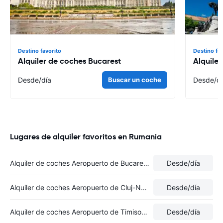
Destino favorito
Destino fa
Alquiler de coches Bucarest
Alquile
Desde
/día
Buscar un coche
Desde
/d
Lugares de alquiler favoritos en Rumania
Alquiler de coches Aeropuerto de Bucarest-Otopeni
Desde
/día
Alquiler de coches Aeropuerto de Cluj-Napoca
Desde
/día
Alquiler de coches Aeropuerto de Timisoara
Desde
/día