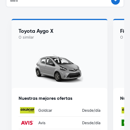
Mini
Toyota Aygo X
Fiat
O similar
O sim
Nuestras mejores ofertas
Nues
Goldcar
Desde
/día
Avis
Desde
/día