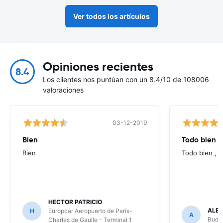
Ver todos los artículos
Opiniones recientes
8.4
Los clientes nos puntúan con un 8.4/10 de 108006
valoraciones
03-12-2019
Bien
Todo bien ,
Bien
Todo bien , b
HECTOR PATRICIO
ALB
H
Europcar Aeropuerto de París-
A
Budge
Charles de Gaulle - Terminal 1