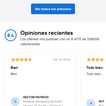
Ver todos los artículos
Opiniones recientes
8.4
Los clientes nos puntúan con un 8.4/10 de 108006
valoraciones
03-12-2019
Bien
Todo bien ,
Bien
Todo bien , b
HECTOR PATRICIO
ALB
H
Europcar Aeropuerto de París-
A
Budge
Charles de Gaulle - Terminal 1