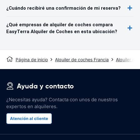
¿Cuándo recibiré una confirmación de mi reserva?
¿Qué empresas de alquiler de coches compara
EasyTerra Alquiler de Coches en esta ubicación?
Página de inicio
Alquiler de coches Francia
Alquiler de
Ayuda y contacto
¿Necesitas ayuda? Contacta con unos de nuestros
expertos en alquileres.
Atención al cliente