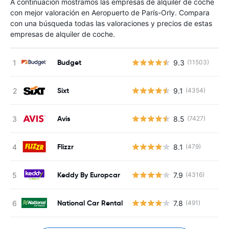
A continuación mostramos las empresas de alquiler de coche
con mejor valoración en Aeropuerto de París-Orly. Compara
con una búsqueda todas las valoraciones y precios de estas
empresas de alquiler de coche.
Budget
9.3
(11503)
Sixt
9.1
(4354)
Avis
8.5
(7427)
Flizzr
8.1
(479)
Keddy By Europcar
7.9
(4316)
National Car Rental
7.8
(491)