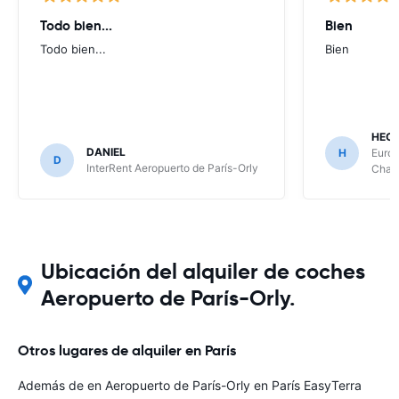
Todo bien...
Bien
Todo bien...
Bien
HECT
DANIEL
H
Europ
D
InterRent Aeropuerto de París-Orly
Charl
Ubicación del alquiler de coches
Aeropuerto de París-Orly.
Otros lugares de alquiler en París
Además de en Aeropuerto de París-Orly en París EasyTerra