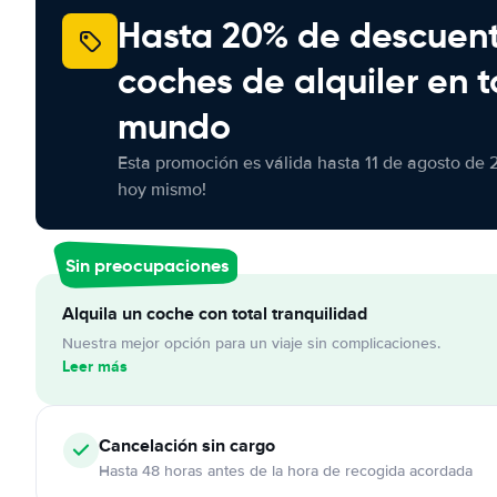
Hasta 20% de descuen
coches de alquiler en t
mundo
Esta promoción es válida hasta 11 de agosto de 
hoy mismo!
Sin preocupaciones
Alquila un coche con total tranquilidad
Nuestra mejor opción para un viaje sin complicaciones.
Leer más
Cancelación
sin cargo
Hasta 48 horas antes de la hora de recogida acordada