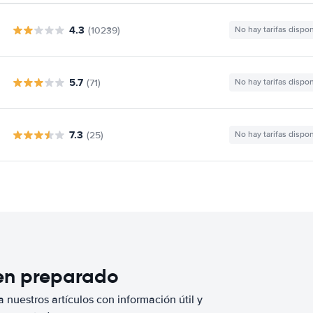
4.3
(10239)
No hay tarifas dispo
5.7
(71)
No hay tarifas dispo
7.3
(25)
No hay tarifas dispo
ien preparado
 nuestros artículos con información útil y