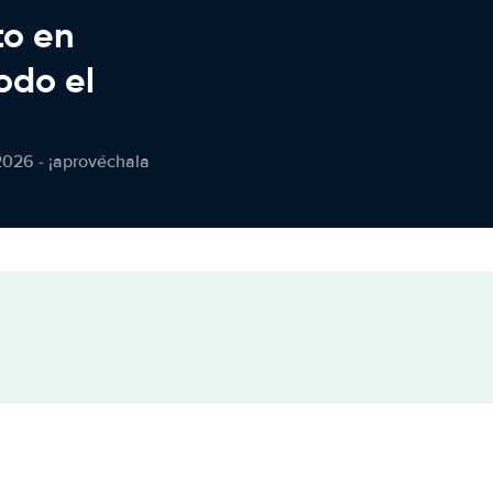
to en
odo el
2026 - ¡aprovéchala