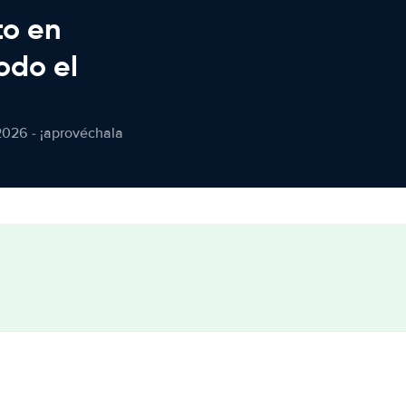
to en
odo el
2026 - ¡aprovéchala