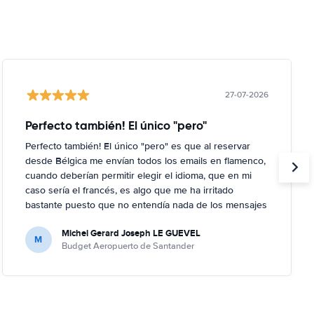
27-07-2026
Perfecto también! El único "pero"
Perfecto también! El único "pero" es que al reservar
desde Bélgica me envían todos los emails en flamenco,
cuando deberían permitir elegir el idioma, que en mi
caso sería el francés, es algo que me ha irritado
bastante puesto que no entendía nada de los mensajes
que me enviaban; por suerte no ha hecho falta, al no
Michel Gerard Joseph LE GUEVEL
haber ningún problema, pero en caso contrario...
M
Budget Aeropuerto de Santander