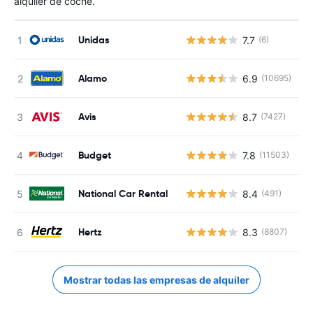
alquiler de coche.
Unidas
7.7
(6)
N
Alamo
6.9
(10695)
N
Avis
8.7
(7427)
N
Budget
7.8
(11503)
N
National Car Rental
8.4
(491)
N
Hertz
8.3
(8807)
N
Mostrar todas las empresas de alquiler