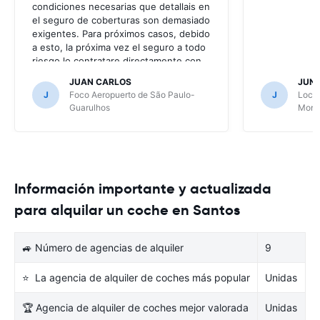
condiciones necesarias que detallais en
el seguro de coberturas son demasiado
exigentes. Para próximos casos, debido
a esto, la próxima vez el seguro a todo
riesgo lo contratare directamente con
la alquiladora.
JUAN CARLOS
JUN
J
Foco Aeropuerto de São Paulo-
J
Local
Guarulhos
Mont
Información importante y actualizada
para alquilar un coche en Santos
🚙 Número de agencias de alquiler
9
⭐ La agencia de alquiler de coches más popular
Unidas
🏆 Agencia de alquiler de coches mejor valorada
Unidas