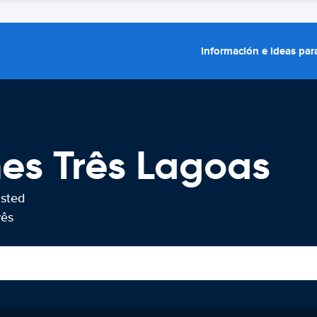
Información e ideas para
hes Três Lagoas
usted
rês