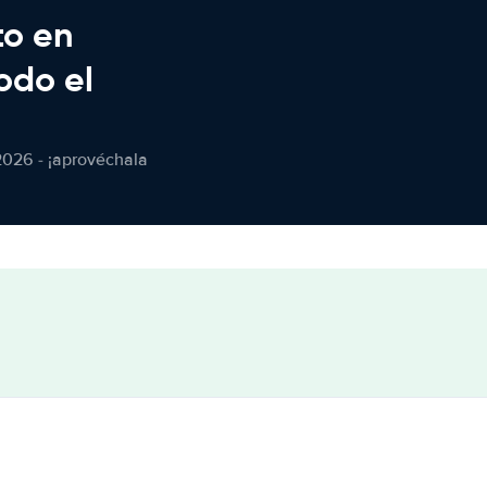
to en
odo el
2026 - ¡aprovéchala