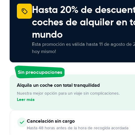
Hasta 20% de descuen
coches de alquiler en t
mundo
Esta promoción es válida hasta 11 de agosto de 
hoy mismo!
Sin preocupaciones
Alquila un coche con total tranquilidad
Nuestra mejor opción para un viaje sin complicaciones.
Leer más
Cancelación
sin cargo
Hasta 48 horas antes de la hora de recogida acordada