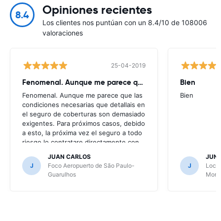
Opiniones recientes
8.4
Los clientes nos puntúan con un 8.4/10 de 108006
valoraciones
25-04-2019
Fenomenal. Aunque me parece que
Bien
Fenomenal. Aunque me parece que las
Bien
condiciones necesarias que detallais en
el seguro de coberturas son demasiado
exigentes. Para próximos casos, debido
a esto, la próxima vez el seguro a todo
riesgo lo contratare directamente con
la alquiladora.
JUAN CARLOS
JUN
J
Foco Aeropuerto de São Paulo-
J
Local
Guarulhos
Mont