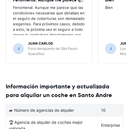
Fenomenal. Aunque me parece que las
Bien
condiciones necesarias que detallais en
el seguro de coberturas son demasiado
exigentes. Para próximos casos, debido
a esto, la próxima vez el seguro a todo
riesgo lo contratare directamente con
la alquiladora.
JUAN CARLOS
JUN
J
Foco Aeropuerto de São Paulo-
J
Local
Guarulhos
Mont
Información importante y actualizada
para alquilar un coche en Santo Andre
🚙 Número de agencias de alquiler
10
🏆 Agencia de alquiler de coches mejor
Enterprise
valorada