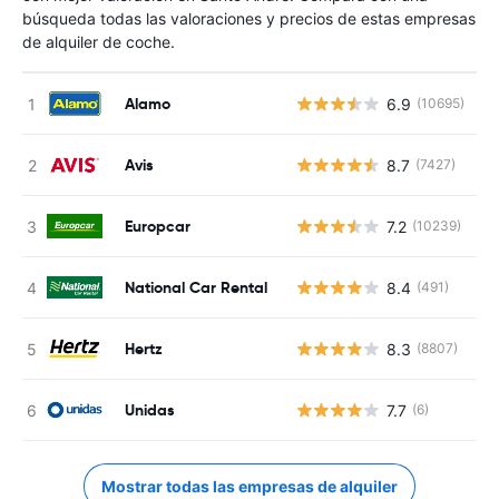
búsqueda todas las valoraciones y precios de estas empresas
de alquiler de coche.
Alamo
6.9
(10695)
N
Avis
8.7
(7427)
N
Europcar
7.2
(10239)
N
National Car Rental
8.4
(491)
N
Hertz
8.3
(8807)
N
Unidas
7.7
(6)
N
Mostrar todas las empresas de alquiler