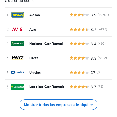
alquiler de coche.
Alamo
6.9
(10701)
N
Avis
8.7
(7437)
N
National Car Rental
8.4
(492)
N
Hertz
8.3
(8812)
N
Unidas
7.7
(6)
N
Localiza Car Rentals
8.7
(75)
N
Mostrar todas las empresas de alquiler