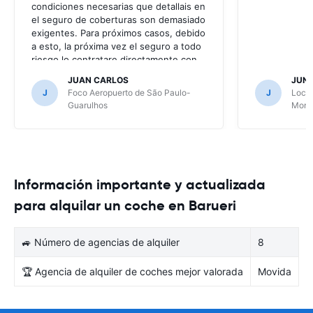
condiciones necesarias que detallais en
el seguro de coberturas son demasiado
exigentes. Para próximos casos, debido
a esto, la próxima vez el seguro a todo
riesgo lo contratare directamente con
la alquiladora.
JUAN CARLOS
JUN
J
Foco Aeropuerto de São Paulo-
J
Local
Guarulhos
Mont
Información importante y actualizada
para alquilar un coche en Barueri
🚙 Número de agencias de alquiler
8
🏆 Agencia de alquiler de coches mejor valorada
Movida