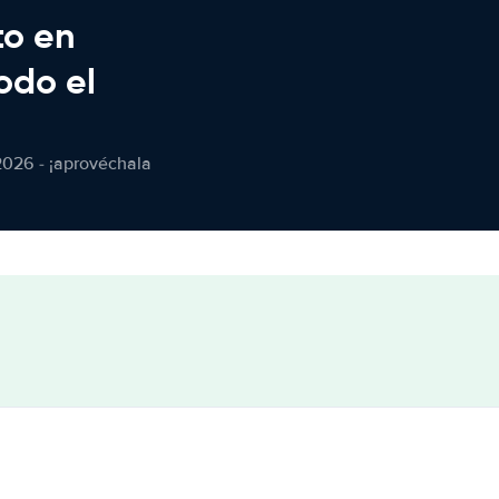
to en
odo el
2026 - ¡aprovéchala