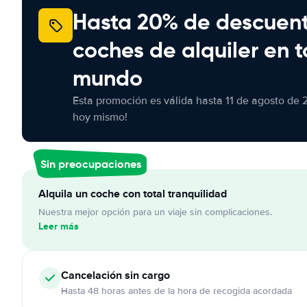
Hasta 20% de descuen
coches de alquiler en t
mundo
Esta promoción es válida hasta 11 de agosto de 
hoy mismo!
Sin preocupaciones
Alquila un coche con total tranquilidad
Nuestra mejor opción para un viaje sin complicaciones.
Leer más
Cancelación
sin cargo
Hasta 48 horas antes de la hora de recogida acordada