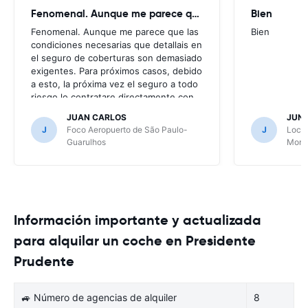
Fenomenal. Aunque me parece que
Bien
Fenomenal. Aunque me parece que las
Bien
condiciones necesarias que detallais en
el seguro de coberturas son demasiado
exigentes. Para próximos casos, debido
a esto, la próxima vez el seguro a todo
riesgo lo contratare directamente con
la alquiladora.
JUAN CARLOS
JUN
J
Foco Aeropuerto de São Paulo-
J
Local
Guarulhos
Mont
Información importante y actualizada
para alquilar un coche en Presidente
Prudente
🚙 Número de agencias de alquiler
8