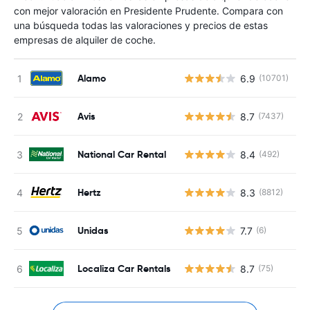
con mejor valoración en Presidente Prudente. Compara con
una búsqueda todas las valoraciones y precios de estas
empresas de alquiler de coche.
Alamo
6.9
(10701)
N
Avis
8.7
(7437)
N
National Car Rental
8.4
(492)
N
Hertz
8.3
(8812)
N
Unidas
7.7
(6)
N
Localiza Car Rentals
8.7
(75)
N