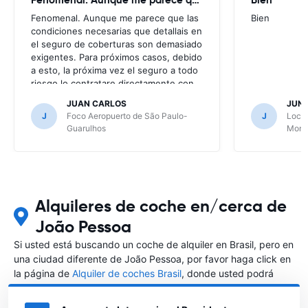
Fenomenal. Aunque me parece que las
Bien
condiciones necesarias que detallais en
el seguro de coberturas son demasiado
exigentes. Para próximos casos, debido
a esto, la próxima vez el seguro a todo
riesgo lo contratare directamente con
la alquiladora.
JUAN CARLOS
JUN
J
Foco Aeropuerto de São Paulo-
J
Local
Guarulhos
Mont
Alquileres de coche en/cerca de
João Pessoa
Si usted está buscando un coche de alquiler en Brasil, pero en
una ciudad diferente de João Pessoa, por favor haga click en
la página de
Alquiler de coches Brasil
, donde usted podrá
elegir en qué ciudad de Brasil desea alquilar un coche.