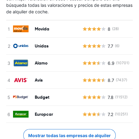
búsqueda todas las valoraciones y precios de estas empresas
de alquiler de coche.
Movida
8
(28)
N
Unidas
7.7
(6)
N
Alamo
6.9
(10701)
N
Avis
8.7
(7437)
N
Budget
7.8
(11512)
N
Europcar
7.2
(10251)
N
Mostrar todas las empresas de alquiler