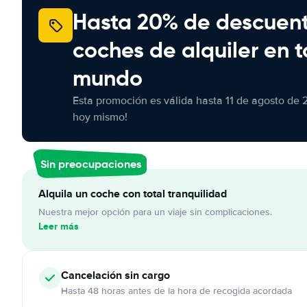
Hasta 20% de descuen
coches de alquiler en t
mundo
Esta promoción es válida hasta 11 de agosto de 
hoy mismo!
Sin preocupaciones
Alquila un coche con total tranquilidad
Nuestra mejor opción para un viaje sin complicaciones.
Leer más
Cancelación
sin cargo
Hasta 48 horas antes de la hora de recogida acordada