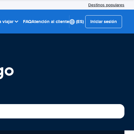
Destinos populares
 viajar
FAQ
Atención al cliente
(ES)
Iniciar sesión
go