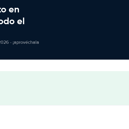
to en
odo el
2026 - ¡aprovéchala