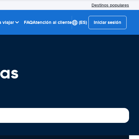
Destinos populares
 viajar
FAQ
Atención al cliente
(ES)
Iniciar sesión
das