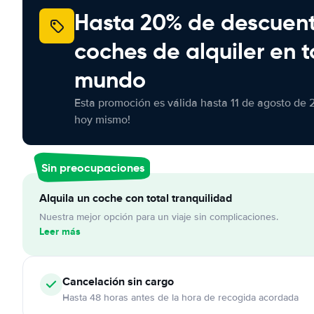
Hasta 20% de descuen
coches de alquiler en t
mundo
Esta promoción es válida hasta 11 de agosto de 
hoy mismo!
Sin preocupaciones
Alquila un coche con total tranquilidad
Nuestra mejor opción para un viaje sin complicaciones.
Leer más
Cancelación
sin cargo
Hasta 48 horas antes de la hora de recogida acordada