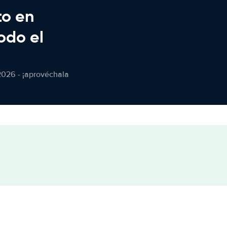
to en
odo el
2026 - ¡aprovéchala