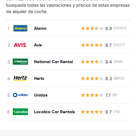
búsqueda todas las valoraciones y precios de estas empresas
de alquiler de coche.
Alamo
6.9
(10701)
N
Avis
8.7
(7437)
N
National Car Rental
8.4
(492)
N
Hertz
8.3
(8812)
N
Unidas
7.7
(6)
N
Localiza Car Rentals
8.7
(75)
N