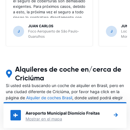
el seguro de coberturas son demasiado
exigentes. Para próximos casos, debido
a esto, la próxima vez el seguro a todo
riesgo lo contratare directamente con
la alquiladora.
JUAN CARLOS
JUN
J
Foco Aeropuerto de São Paulo-
J
Local
Guarulhos
Mont
Alquileres de coche en/cerca de
Criciúma
Si usted está buscando un coche de alquiler en Brasil, pero en
una ciudad diferente de Criciúma, por favor haga click en la
página de
Alquiler de coches Brasil
, donde usted podrá elegir
en qué ciudad de Brasil desea alquilar un coche.
Aeroporto Municipal Diomício Freitas
Mostrar en el mapa