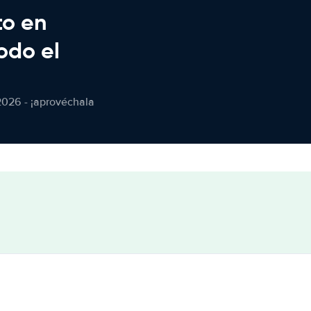
to en
odo el
2026 - ¡aprovéchala