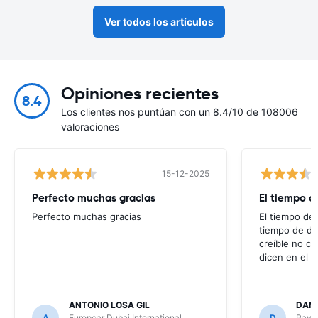
Ver todos los artículos
Opiniones recientes
8.4
Los clientes nos puntúan con un 8.4/10 de 108006
valoraciones
15-12-2025
Perfecto muchas gracias
El tiempo d
Perfecto muchas gracias
El tiempo de 
tiempo de de
creíble no co
dicen en el m
ANTONIO LOSA GIL
DANI
A
Europcar Dubai International
D
Payle