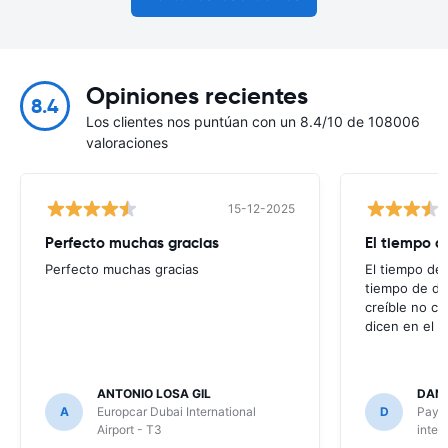
Opiniones recientes
8.4
Los clientes nos puntúan con un 8.4/10 de 108006
valoraciones
15-12-2025
Perfecto muchas gracias
El tiempo d
Perfecto muchas gracias
El tiempo de 
tiempo de de
creíble no co
dicen en el m
ANTONIO LOSA GIL
DANI
A
Europcar Dubai International
D
Payle
Airport - T3
inter