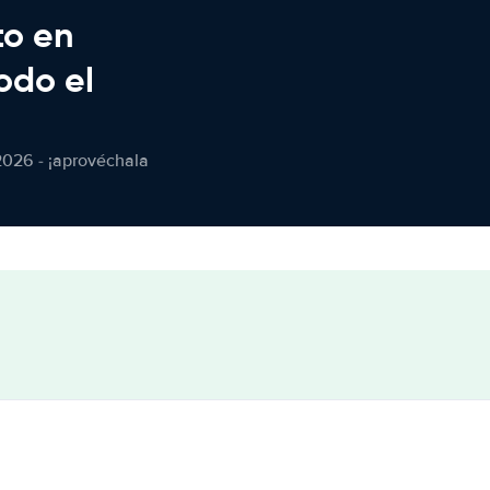
to en
odo el
2026 - ¡aprovéchala