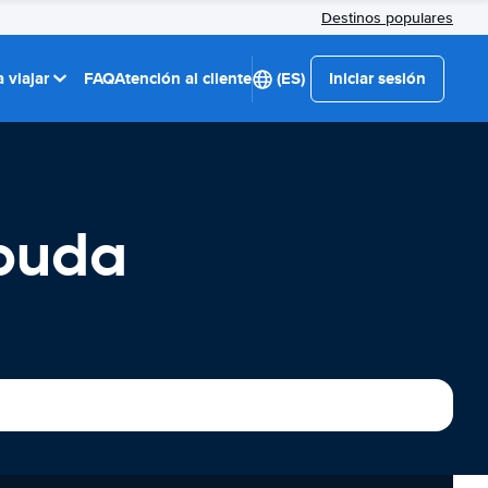
Destinos populares
 viajar
FAQ
Atención al cliente
(ES)
Iniciar sesión
rbuda