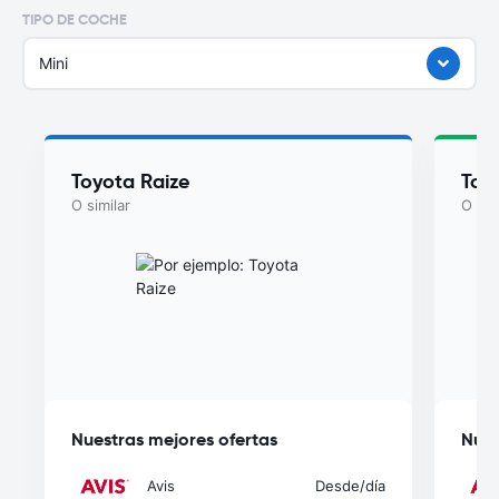
TIPO DE COCHE
Mini
Toyota Raize
Toy
O similar
O sim
Nuestras mejores ofertas
Nues
Avis
Desde
/día