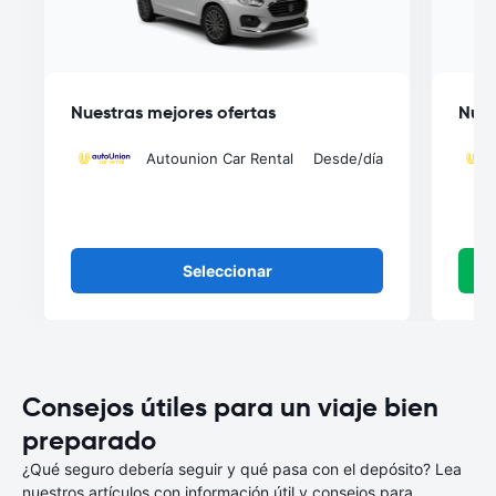
Nuestras mejores ofertas
Nues
Autounion Car Rental
Desde
/día
Seleccionar
Consejos útiles para un viaje bien
preparado
¿Qué seguro debería seguir y qué pasa con el depósito? Lea
nuestros artículos con información útil y consejos para