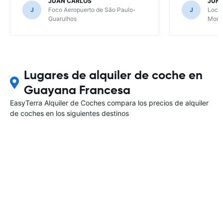
JUAN CARLOS
JUN
J
Foco Aeropuerto de São Paulo-
J
Local
Guarulhos
Mont
Lugares de alquiler de coche en
Guayana Francesa
EasyTerra Alquiler de Coches compara los precios de alquiler
de coches en los siguientes destinos