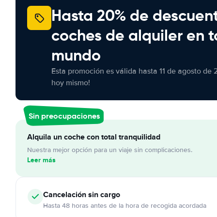
Hasta 20% de descuen
coches de alquiler en t
mundo
Esta promoción es válida hasta 11 de agosto de 
hoy mismo!
Sin preocupaciones
Alquila un coche con total tranquilidad
Nuestra mejor opción para un viaje sin complicaciones.
Leer más
Cancelación
sin cargo
Hasta 48 horas antes de la hora de recogida acordada