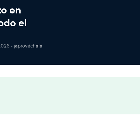
to en
odo el
2026 - ¡aprovéchala