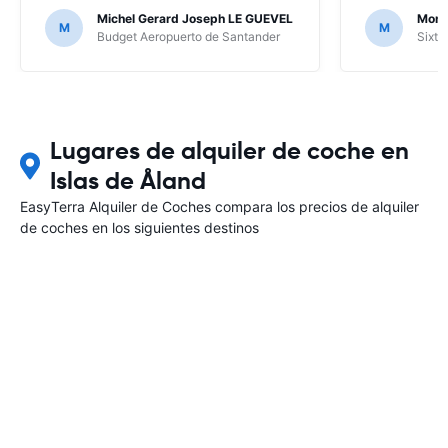
mensajes que me enviaban; por suerte
Michel Gerard Joseph LE GUEVEL
Moni
M
M
no ha hecho falta, al no haber ningún
Budget Aeropuerto de Santander
Sixt 
problema, pero en caso contrario...
Lugares de alquiler de coche en
Islas de Åland
EasyTerra Alquiler de Coches compara los precios de alquiler
de coches en los siguientes destinos